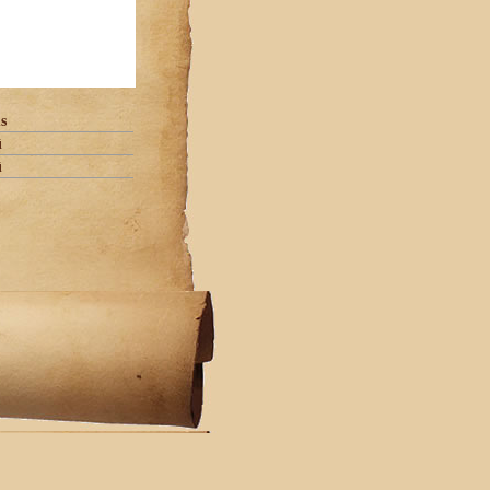
s
û
û