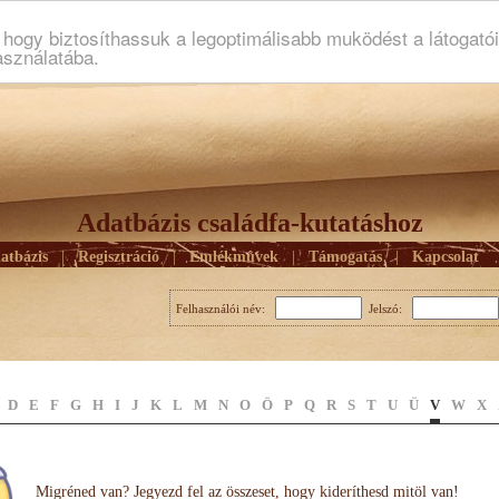
ogy biztosíthassuk a legoptimálisabb muködést a látogató
asználatába.
Adatbázis családfa-kutatáshoz
atbázis
|
Regisztráció
|
Emlékmûvek
|
Támogatás
|
Kapcsolat
Felhasználói név:
Jelszó:
D
E
F
G
H
I
J
K
L
M
N
O
Ö
P
Q
R
S
T
U
Ü
V
W
X
Migréned van? Jegyezd fel az összeset, hogy kideríthesd mitöl van!