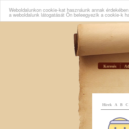
Weboldalunkon cookie-kat hasznáunk annak érdekében h
a weboldalunk látogatását Ön beleegyezik a cookie-k h
Keresés
|
Ad
Hírek
A
B
C