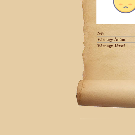
Név
Várnagy Ádám
Várnagy József