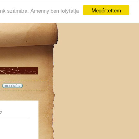
Megértettem
ink számára. Amennyiben folytatja
Z