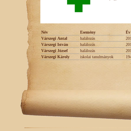
Név
Esemény
Év
Várszegi Antal
halálozás
20
Várszegi István
halálozás
20
Várszegi József
halálozás
20
Várszegi Károly
iskolai tanulmányok
19