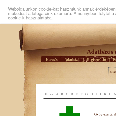
Weboldalunkon cookie-kat hasznáunk annak érdekében h
muködést a látogatóink számára. Amennyiben folytatja 
cookie-k használatába.
Adatbázis 
Keresés
|
Adatbázis
|
Regisztráció
|
E
Felh
Hírek
A
B
C
D
E
F
G
H
I
J
K
L
Gyógyszertárak