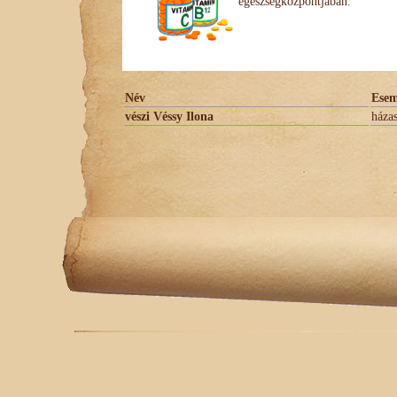
egészségközpontjában.
Név
Ese
vészi Véssy Ilona
háza