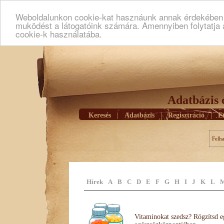
Weboldalunkon cookie-kat hasznáunk annak érdekében h
muködést a látogatóink számára. Amennyiben folytatja 
cookie-k használatába.
Adatbázis 
Keresés
|
Adatbázis
|
Regisztráció
|
E
Felh
Hírek
A
B
C
D
E
F
G
H
I
J
K
L
Vitaminokat szedsz? Rögzítsd e