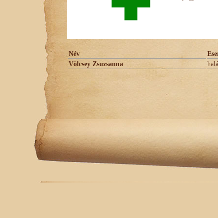
Név
Es
Völcsey Zsuzsanna
hal