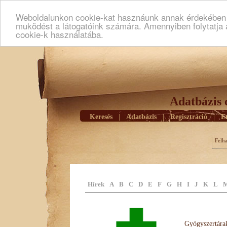
Weboldalunkon cookie-kat hasznáunk annak érdekében h
muködést a látogatóink számára. Amennyiben folytatja 
cookie-k használatába.
Adatbázis 
Keresés
|
Adatbázis
|
Regisztráció
|
E
Felh
Hírek
A
B
C
D
E
F
G
H
I
J
K
L
Gyógyszertárak