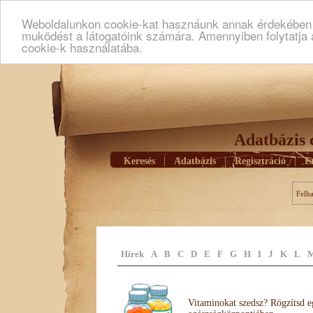
Weboldalunkon cookie-kat hasznáunk annak érdekében h
muködést a látogatóink számára. Amennyiben folytatja 
cookie-k használatába.
Adatbázis 
Keresés
|
Adatbázis
|
Regisztráció
|
E
Felh
Hírek
A
B
C
D
E
F
G
H
I
J
K
L
Vitaminokat szedsz? Rögzítsd e