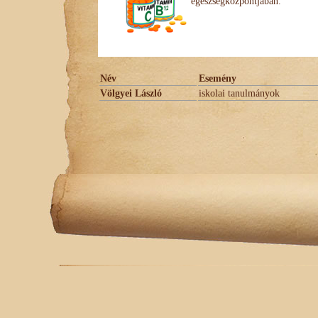
egészségközpontjában.
Név
Esemény
Völgyei László
iskolai tanulmányok