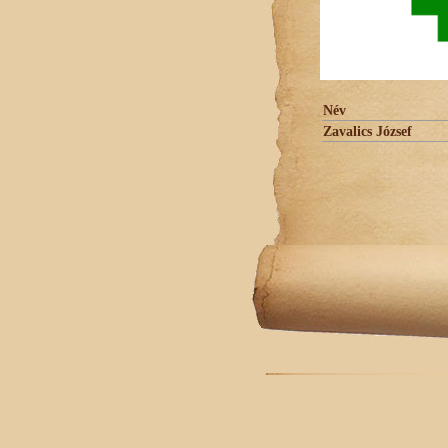
Név
Zavalics József