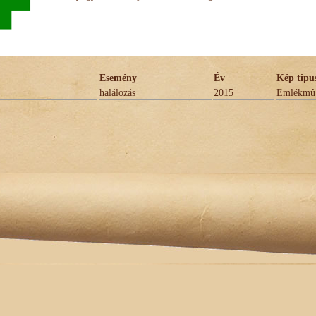
Esemény
Év
Kép tipu
halálozás
2015
Emlékmû