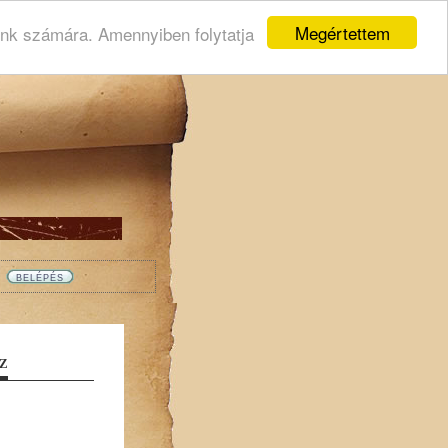
Megértettem
ink számára. Amennyiben folytatja
Z