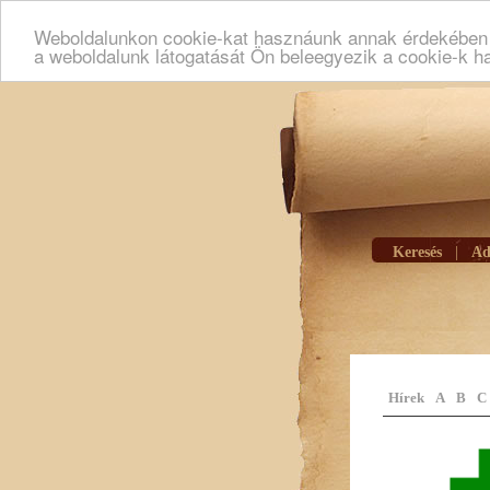
Weboldalunkon cookie-kat hasznáunk annak érdekében h
a weboldalunk látogatását Ön beleegyezik a cookie-k h
Keresés
|
Ad
Hírek
A
B
C