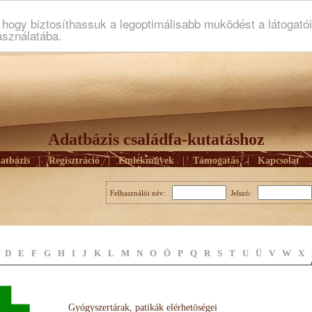
ogy biztosíthassuk a legoptimálisabb muködést a látogató
asználatába.
Adatbázis családfa-kutatáshoz
atbázis
|
Regisztráció
|
Emlékmûvek
|
Támogatás
|
Kapcsolat
Felhasználói név:
Jelszó:
D
E
F
G
H
I
J
K
L
M
N
O
Ö
P
Q
R
S
T
U
Ü
V
W
X
Gyógyszertárak, patikák elérhetöségei