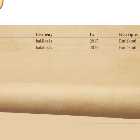
Esemény
Év
Kép tipus
halálozás
2015
Emlékmû
halálozás
2015
Emlékmû