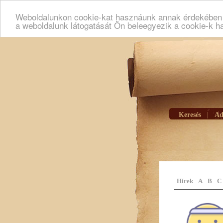
Weboldalunkon cookie-kat hasznáunk annak érdekében h
a weboldalunk látogatását Ön beleegyezik a cookie-k h
Keresés
|
Ad
Hírek
A
B
C