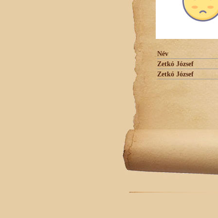
Név
Zetkó József
Zetkó József