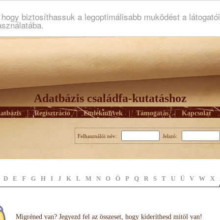
ogy biztosíthassuk a legoptimálisabb muködést a látogató
asználatába.
Adatbázis családfa-kutatáshoz
atbázis
|
Regisztráció
|
Emlékmûvek
|
Támogatás
|
Kapcsolat
Felhasználói név:
Jelszó:
D
E
F
G
H
I
J
K
L
M
N
O
Ö
P
Q
R
S
T
U
Ü
V
W
X
Migréned van? Jegyezd fel az összeset, hogy kideríthesd mitöl van!