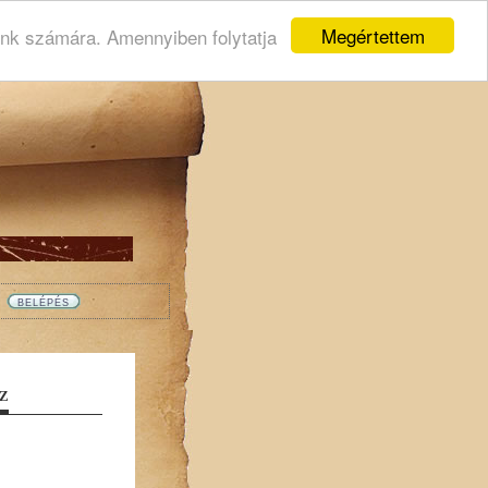
Megértettem
ink számára. Amennyiben folytatja
Z