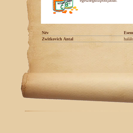
egészségközpontjában.
Név
Esem
Zwitkovich Antal
halál