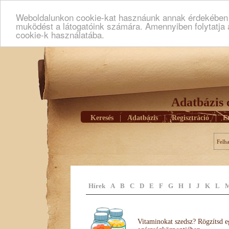
Weboldalunkon cookie-kat hasznáunk annak érdekében h
muködést a látogatóink számára. Amennyiben folytatja 
cookie-k használatába.
Adatbázis 
Keresés
|
Adatbázis
|
Regisztráció
|
E
Felh
Hírek
A
B
C
D
E
F
G
H
I
J
K
L
Vitaminokat szedsz? Rögzítsd e